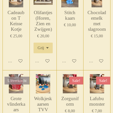
Cadeaub
Olifantjes
Stitch
Chocolad
on T
(Horen,
kaars
emelk
Keisse
Zien en
met
€ 10,00
Kotje
Zwijgen)
slagroom
€ 25,00
€ 20,00
€ 15,00
In winkelwagen
In winkelwagen
In winkelwagen
In winkelwage
Uitverkocht
Sale!
Sale!
Grote
Wolkjesk
Zorgunif
Lafubu
vlinderka
aarsen
orm
monster
ars
TVV
€ 8,00
€ 7,00