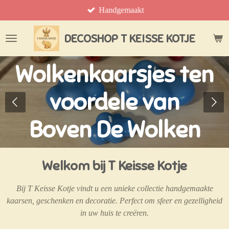
Handgemaakt
Ga
direct
naar
DECOSHOP T KEISSE KOTJE
de
hoofdinhoud
Wolkenkaarsjes ten
voordele van
Boven De Wolken
Welkom bij T Keisse Kotje
Bij T Keisse Kotje vindt u een unieke collectie handgemaakte
kaarsen, geschenken en decoratie. Perfect om sfeer en gezelligheid
in uw huis te creëren.