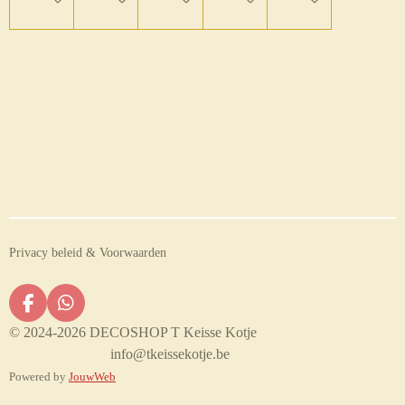
Privacy beleid & Voorwaarden
F
W
a
h
© 2024-2026 DECOSHOP T Keisse Kotje
c
a
info@tkeissekotje.be
e
t
Powered by
JouwWeb
b
s
o
A