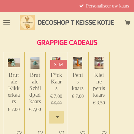
Personaliseer uw kaars
Ga
direct
naar
DECOSHOP T KEISSE KOTJE
de
hoofdinhoud
GRAPPIGE CADEAUS
Sale!
Brut
Brut
F*ck
Peni
Klei
ale
ale
Kaar
s
ne
Kikk
Schil
s
kaars
penis
erkaa
dpad
kaars
€ 7,00
€ 7,00
rs
kaars
€ 3,50
€ 9,00
€ 7,00
€ 7,00
In winkelwagen
In winkelwagen
In winkelwagen
In winkelwagen
In winkelwagen