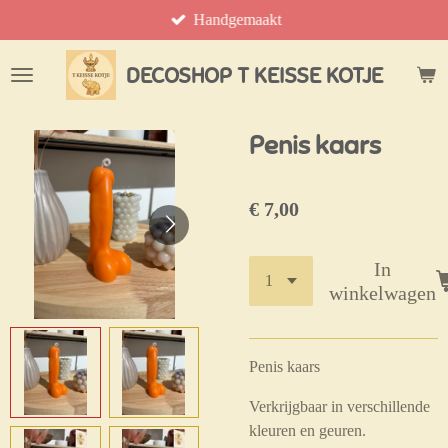
Handgemaakt
Ga
direct
naar
DECOSHOP T KEISSE KOTJE
de
hoofdinhoud
Penis kaars
€ 7,00
In
winkelwagen
Penis kaars
Verkrijgbaar in verschillende
kleuren en geuren.