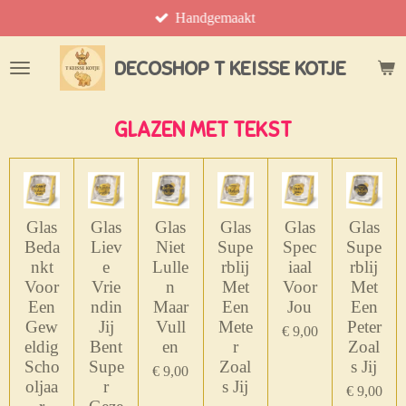
Handgemaakt
Ga
direct
naar
DECOSHOP T KEISSE KOTJE
de
hoofdinhoud
GLAZEN MET TEKST
Glas
Glas
Glas
Glas
Glas
Glas
Beda
Liev
Niet
Supe
Spec
Supe
nkt
e
Lulle
rblij
iaal
rblij
Voor
Vrie
n
Met
Voor
Met
Een
ndin
Maar
Een
Jou
Een
Gew
Jij
Vull
Mete
Peter
€ 9,00
eldig
Bent
en
r
Zoal
Scho
Supe
Zoal
s Jij
€ 9,00
oljaa
r
s Jij
€ 9,00