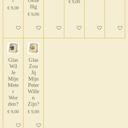
r
Geze
€ 9,00
llig
€ 9,00
€ 9,00
In winkelwagen
In winkelwagen
In winkelwagen
In winkelwagen
In winkelwagen
In winke
Glas
Glas
Wil
Zou
Je
Jij
Mijn
Mijn
Mete
Peter
r
Wille
Wor
n
den?
Zijn?
€ 9,00
€ 9,00
In winkelwagen
In winkelwagen