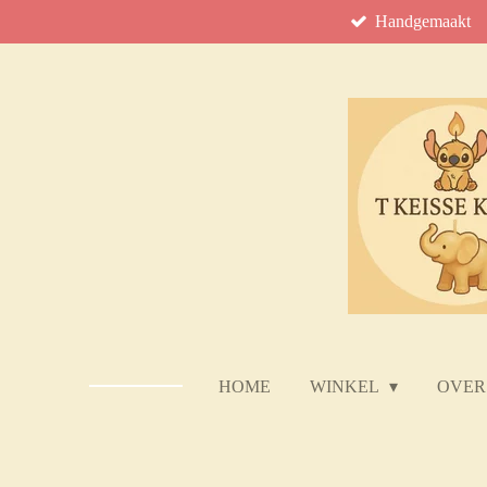
Handgemaakt
Ga
direct
naar
de
hoofdinhoud
HOME
WINKEL
OVER