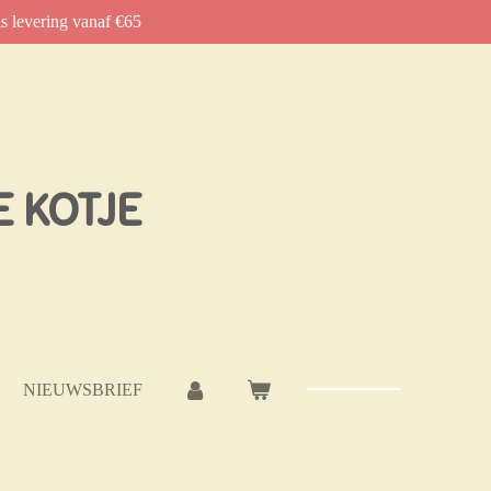
is levering vanaf €65
E KOTJE
NIEUWSBRIEF