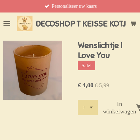
Personaliseer uw kaars
Ga
direct
naar
DECOSHOP T KEISSE KOTJE
de
hoofdinhoud
Wenslichtje I
Love You
Sale!
€ 4,00
€ 5,99
In
winkelwagen