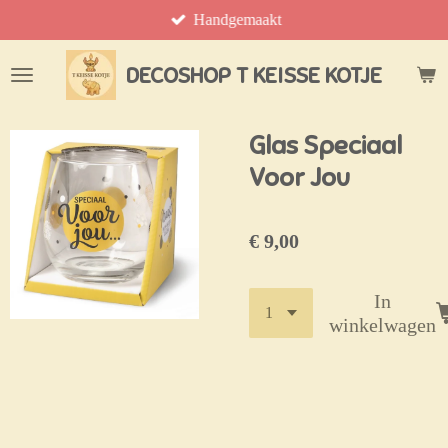
Handgemaakt
Ga
direct
naar
DECOSHOP T KEISSE KOTJE
de
hoofdinhoud
Glas Speciaal
Voor Jou
€ 9,00
In
winkelwagen