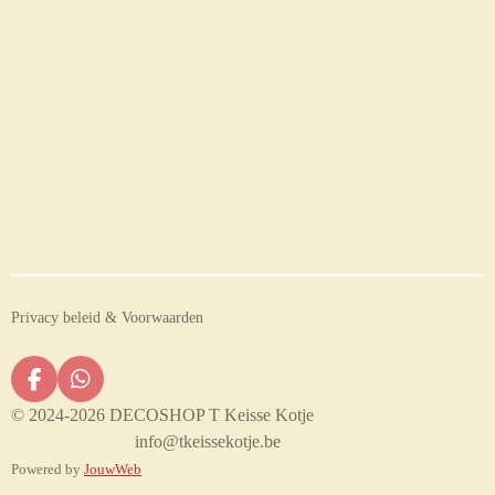
Privacy beleid & Voorwaarden
F
W
a
h
© 2024-2026 DECOSHOP T Keisse Kotje
c
a
info@tkeissekotje.be
e
t
Powered by
JouwWeb
b
s
o
A