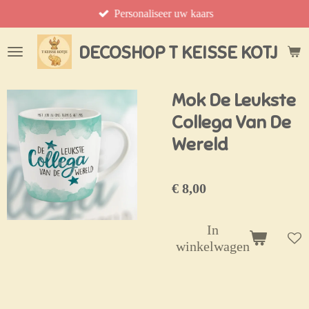
Personaliseer uw kaars
Ga
direct
naar
DECOSHOP T KEISSE KOTJE
de
hoofdinhoud
Mok De Leukste
Collega Van De
Wereld
€ 8,00
In
winkelwagen