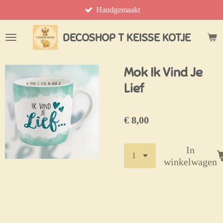
Handgemaakt
Ga
direct
naar
DECOSHOP T KEISSE KOTJE
de
hoofdinhoud
Mok Ik Vind Je
Lief
€ 8,00
In
winkelwagen