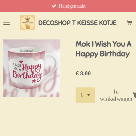
Handgemaakt
Ga
direct
naar
DECOSHOP T KEISSE KOTJE
de
hoofdinhoud
Mok I Wish You A
Happy Birthday
€ 8,00
In
winkelwagen