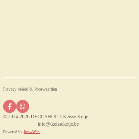
Privacy beleid & Voorwaarden
F
W
a
h
© 2024-2026 DECOSHOP T Keisse Kotje
c
a
info@tkeissekotje.be
e
t
Powered by
JouwWeb
b
s
o
A