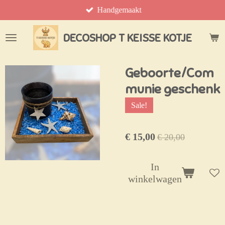
Handgemaakt
Ga
direct
naar
DECOSHOP T KEISSE KOTJE
de
hoofdinhoud
Geboorte/Com
munie geschenk
Sale!
€ 15,00
€ 20,00
In
winkelwagen