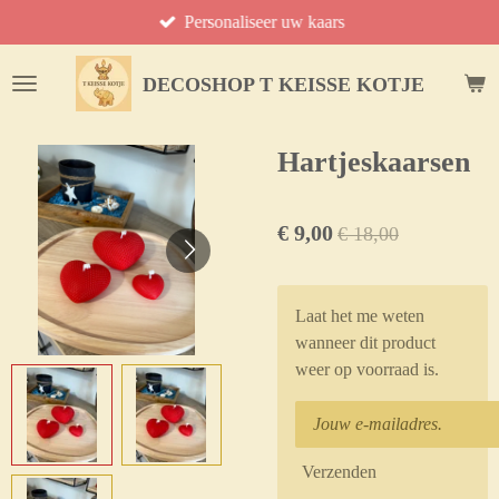
Personaliseer uw kaars
Ga
direct
naar
DECOSHOP T KEISSE KOTJE
de
hoofdinhoud
Hartjeskaarsen
€ 9,00
€ 18,00
Laat het me weten
wanneer dit product
weer op voorraad is.
Verzenden