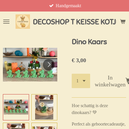
Handgemaakt
Ga
direct
naar
DECOSHOP T KEISSE KOTJE
de
hoofdinhoud
Dino Kaars
€ 3,00
In
winkelwagen
Hoe schattig is deze
dinokaars? 💚
Perfect als geboortecadeautje,