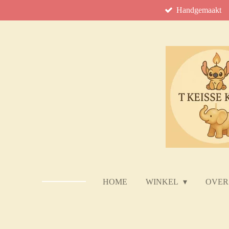
Handgemaakt
Ga
direct
naar
de
hoofdinhoud
HOME
WINKEL
OVER