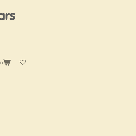
ars
en