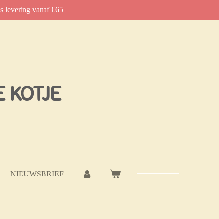
is levering vanaf €65
E KOTJE
NIEUWSBRIEF