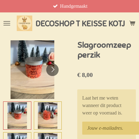
Handgemaakt
Ga
direct
naar
DECOSHOP T KEISSE KOTJE
de
hoofdinhoud
Slagroomzeep
perzik
€ 8,00
Laat het me weten
wanneer dit product
weer op voorraad is.