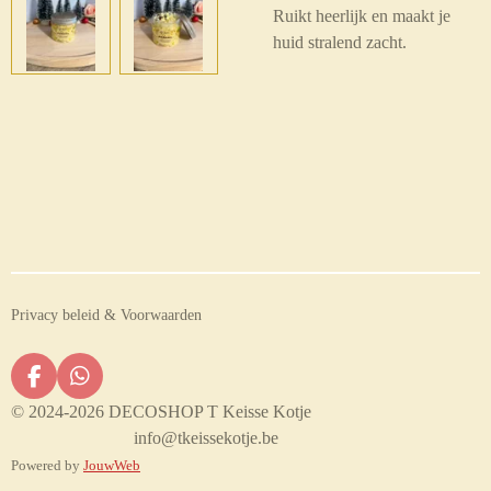
Ruikt heerlijk en maakt je
huid stralend zacht.
Privacy beleid & Voorwaarden
F
W
a
h
© 2024-2026 DECOSHOP T Keisse Kotje
c
a
info@tkeissekotje.be
e
t
Powered by
JouwWeb
b
s
o
A