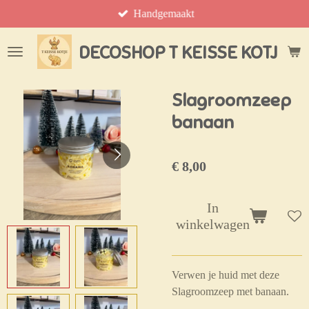
Handgemaakt
Ga
direct
naar
DECOSHOP T KEISSE KOTJE
de
hoofdinhoud
Slagroomzeep
banaan
€ 8,00
In
winkelwagen
Verwen je huid met deze
Slagroomzeep met banaan.