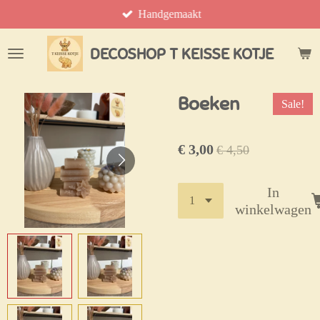
Handgemaakt
Ga
direct
naar
DECOSHOP T KEISSE KOTJE
de
hoofdinhoud
Boeken
Sale!
€ 3,00
€ 4,50
In
winkelwagen